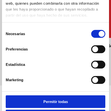
web, quienes pueden combinarla con otra información
que les haya proporcionado o que hayan recopilado a
partir del uso que haya hecho de sus servicios.
Selección
Necesarias
de
consentimiento
Puesto de socorrismo
Accesibil
Preferencias
Estadística
Marketing
Permitir todas