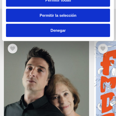
Permitir todas
Permitir la selección
Eventos relacionados
Ver
los
Denegar
Eventos
relacionados