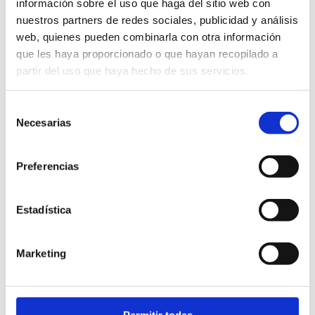
información sobre el uso que haga del sitio web con
nuestros partners de redes sociales, publicidad y análisis
web, quienes pueden combinarla con otra información
que les haya proporcionado o que hayan recopilado a
C/ Calderón, 2
partir del uso que haya hecho de sus servicios.
Centre d'Art l'Estació
965783656
Selección
Necesarias
de
cultura@ayto-denia.es
consentimiento
Entrada libre limitada al aforo del local
Preferencias
Lunes a sábado: 10 - 13 h / 17 - 21 h. Domingos y
festivos: 9 a 15 h
Estadística
Marketing
FAVORITOS