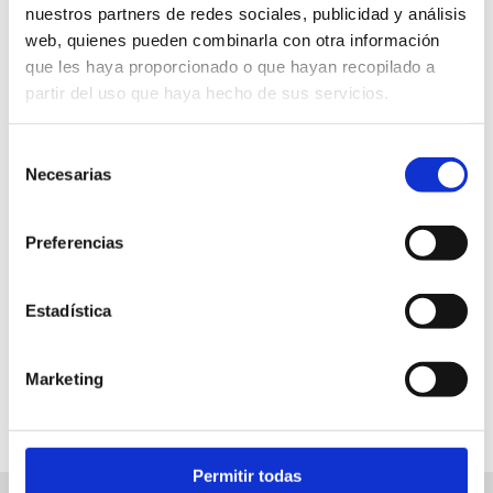
nuestros partners de redes sociales, publicidad y análisis
web, quienes pueden combinarla con otra información
Centro de arte l'Estació. Calle Calderón, 2
que les haya proporcionado o que hayan recopilado a
partir del uso que haya hecho de sus servicios.
965783656
cultura@ayto-denia.es
Selección
Necesarias
de
Entrada libre
consentimiento
De lunes a sábado de 10 a 14 y de 17 a 20h .
Preferencias
Domingos de 9 a 15h
Estadística
FAVORITOS
Marketing
Permitir todas