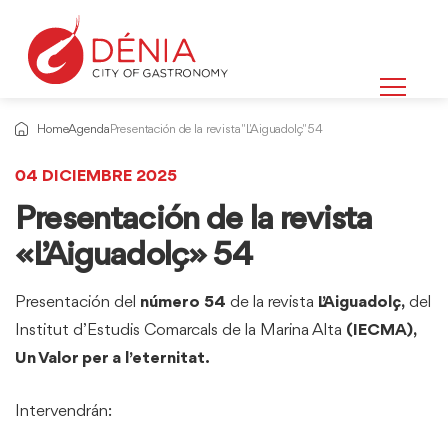
Home
Agenda
Presentación de la revista "L'Aiguadolç" 54
04 DICIEMBRE 2025
Presentación de la revista
«L’Aiguadolç» 54
Presentación del
número 54
de la revista
L’Aiguadolç,
del
Institut d’Estudis Comarcals de la Marina Alta
(
IECMA),
Un Valor per a l’eternitat.
Intervendrán: