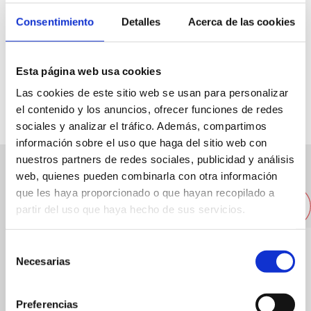
Consentimiento
Detalles
Acerca de las cookies
Explanada cervantes, 4
Esta página web usa cookies
Especialidad:
Pizza con mozzarella de búfala
Las cookies de este sitio web se usan para personalizar
Capacidad:
24
el contenido y los anuncios, ofrecer funciones de redes
sociales y analizar el tráfico. Además, compartimos
información sobre el uso que haga del sitio web con
nuestros partners de redes sociales, publicidad y análisis
web, quienes pueden combinarla con otra información
Otros restaurantes cercanos
que les haya proporcionado o que hayan recopilado a
partir del uso que haya hecho de sus servicios.
Selección
Necesarias
de
consentimiento
Preferencias