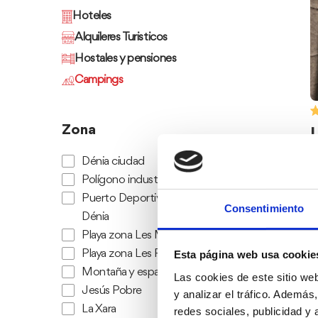
Hoteles
Alquileres Turisticos
Hostales y pensiones
Campings
Zona
Dénia ciudad
Polígono industrial
Puerto Deportivo Marina de
Consentimiento
Dénia
Playa zona Les Marines
Playa zona Les Rotes
Esta página web usa cookie
Montaña y espacio natural
Las cookies de este sitio we
Jesús Pobre
y analizar el tráfico. Ademá
La Xara
redes sociales, publicidad y