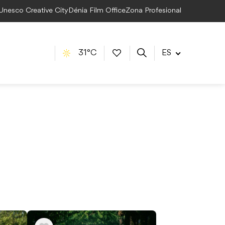
 Unesco Creative City
Dénia Film Office
Zona Profesional
31°C
ES