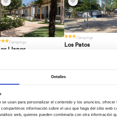
Campings
Campings
Los Patos
Los Llanos
Platja les Deveses. Ctra. Le
Ptda. Deveses D 72 03770 Dénia
Marines. Racons, 33. 037
Detalles
1
s
b se usan para personalizar el contenido y los anuncios, ofrecer
s, compartimos información sobre el uso que haga del sitio web 
 análisis web, quienes pueden combinarla con otra información q