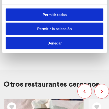
Web
Permitir todas
Enlace Bancalet
Permitir la selección
Denegar
FAVORITOS
Otros restaurantes cercanos