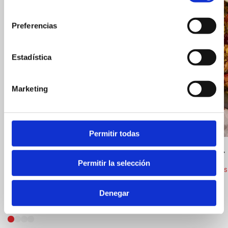
consentimiento
Preferencias
Estadística
Tasca Jesús Pobre
Marketing
Restaurantes
Permitir todas
El Sequer
Permitir la selección
Restaurantes
Denegar