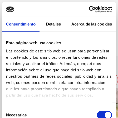
Especialidad:
Carnes a la brasa
Capacidad:
85
Consentimiento
Detalles
Acerca de las cookies
FAVORITOS
Esta página web usa cookies
Las cookies de este sitio web se usan para personalizar
el contenido y los anuncios, ofrecer funciones de redes
sociales y analizar el tráfico. Además, compartimos
información sobre el uso que haga del sitio web con
Otros restaurantes cercanos
nuestros partners de redes sociales, publicidad y análisis
web, quienes pueden combinarla con otra información
que les haya proporcionado o que hayan recopilado a
partir del uso que haya hecho de sus servicios.
Selección
Necesarias
de