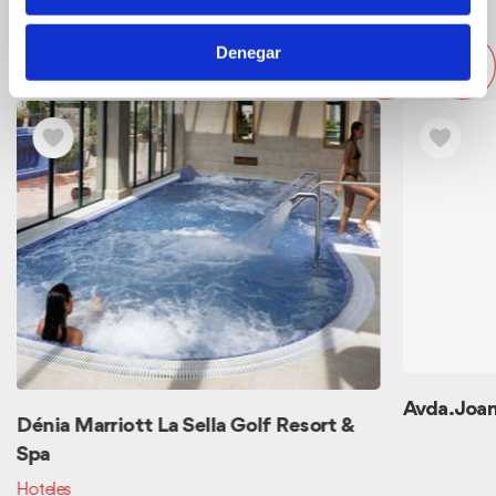
Otros alojamientos cercanos
Denegar
Avda. Joan
Dénia Marriott La Sella Golf Resort &
Spa
Hoteles