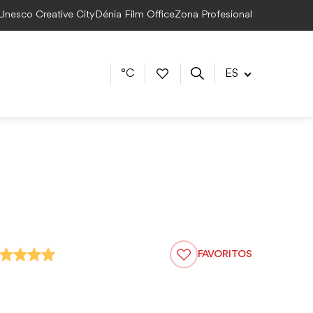
 Unesco Creative City
Dénia Film Office
Zona Profesional
°C
ES
FAVORITOS