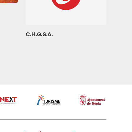
C.H.G. S.A.
Ses Ba
Bares