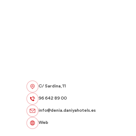
C/ Sardina, 11
96 642 89 00
info@denia.daniyahotels.es
Web