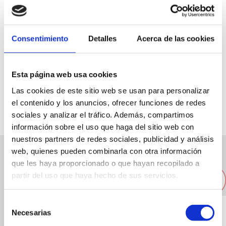
Consentimiento
Detalles
Acerca de las cookies
Ctra. Las Marinas, km 3. Las Brisas, Local 31
Esta página web usa cookies
96 5784365
Las cookies de este sitio web se usan para personalizar
el contenido y los anuncios, ofrecer funciones de redes
sociales y analizar el tráfico. Además, compartimos
información sobre el uso que haga del sitio web con
nuestros partners de redes sociales, publicidad y análisis
web, quienes pueden combinarla con otra información
Otros restaurantes cercanos
que les haya proporcionado o que hayan recopilado a
partir del uso que haya hecho de sus servicios.
Selección
Necesarias
de