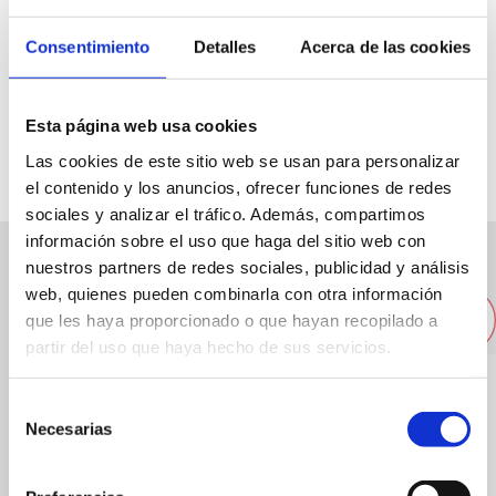
Consentimiento
Detalles
Acerca de las cookies
PArque Municipal Les Bassetes
658620787
Esta página web usa cookies
Las cookies de este sitio web se usan para personalizar
el contenido y los anuncios, ofrecer funciones de redes
sociales y analizar el tráfico. Además, compartimos
información sobre el uso que haga del sitio web con
nuestros partners de redes sociales, publicidad y análisis
Otros restaurantes cercanos
web, quienes pueden combinarla con otra información
que les haya proporcionado o que hayan recopilado a
partir del uso que haya hecho de sus servicios.
Selección
Necesarias
de
consentimiento