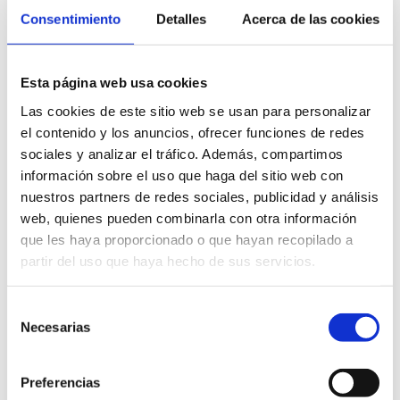
Consentimiento
Detalles
Acerca de las cookies
COSTA BLANCA - DMC
Partida Cau Vells, 23
Esta página web usa cookies
telf. +34 677 844 035
Las cookies de este sitio web se usan para personalizar
MÁS INFO
el contenido y los anuncios, ofrecer funciones de redes
sociales y analizar el tráfico. Además, compartimos
información sobre el uso que haga del sitio web con
nuestros partners de redes sociales, publicidad y análisis
web, quienes pueden combinarla con otra información
que les haya proporcionado o que hayan recopilado a
partir del uso que haya hecho de sus servicios.
Deni Sun Travel
Patricio Ferrándiz, 81
Selección
Necesarias
de
telf. 96 578 87 17
consentimiento
MÁS INFO
Preferencias