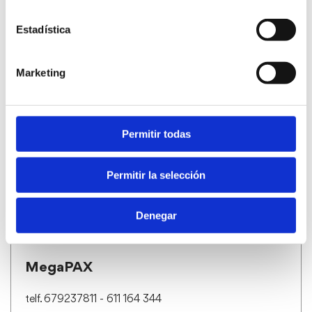
Estadística
Marketing
Icaria viajes
C/ Patricio Ferrandiz 66
Permitir todas
telf. 96 642 25 26
MÁS INFO
Permitir la selección
Denegar
MegaPAX
telf. 679237811 - 611 164 344