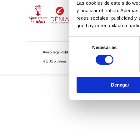
Las cookies de este sitio we
y analizar el tráfico. Ademá
redes sociales, publicidad y
que hayan recopilado a parti
Selección
Necesarias
de
Aviso legal
Política de cookies
Política de privacidad
consentimiento
© 2026 Dénia
Denegar