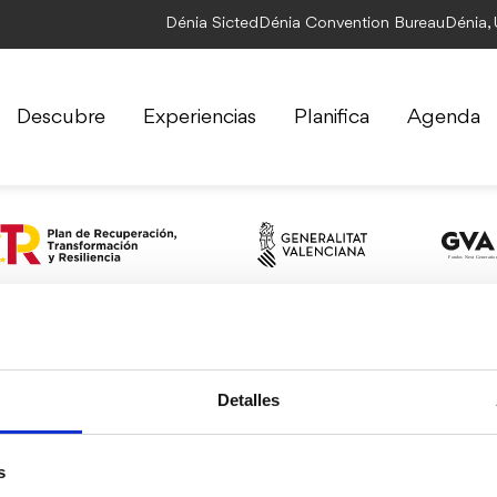
Dénia Sicted
Dénia Convention Bureau
Dénia,
Descubre
Experiencias
Planifica
Agenda
Descubre
Experiencias
Planifica
Detalles
Patrimonio y
De Compras
Oficinas de
cultura
Ocio en Dénia
Turismo
Enogastronomía
Náutica y golf
Cómo llegar
Naturaleza
Wellness
Moverse por
Playas
Bodas
Dénia
s
Fiestas
Viajes lingüísticos
Alojamientos