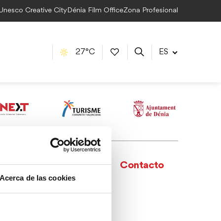
 Unesco Creative City
Dénia Film Office
Zona Profesional
27°C
ES
Agenda
Contacto
Acerca de las cookies