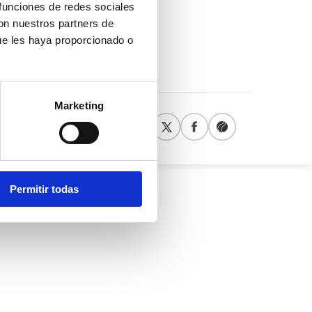
ible
 funciones de redes sociales
n tu
con nuestros partners de
ue les haya proporcionado o
Marketing
Permitir todas