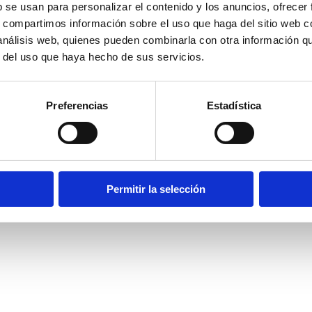
Alrededores
Experiencias
Turismo Acces
b se usan para personalizar el contenido y los anuncios, ofrecer
Sostenibles
Servicios
Experiencias de
Vacaciones co
s, compartimos información sobre el uso que haga del sitio web 
Empresas Locales
perro
FAQS
 análisis web, quienes pueden combinarla con otra información q
Multimedia
r del uso que haya hecho de sus servicios.
Preferencias
Estadística
Permitir la selección