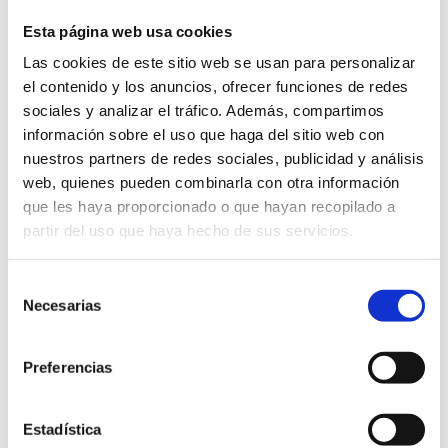
Esta página web usa cookies
Las cookies de este sitio web se usan para personalizar
el contenido y los anuncios, ofrecer funciones de redes
sociales y analizar el tráfico. Además, compartimos
Situación:
Desde calle Mar Cantábrica
información sobre el uso que haga del sitio web con
(Punta Molins) hasta el Riu Girona
nuestros partners de redes sociales, publicidad y análisis
Extensión:
2,5 km
web, quienes pueden combinarla con otra información
Tipo:
Arena
que les haya proporcionado o que hayan recopilado a
Riqueza Medioambiental:
Especial protección por su
partir del uso que haya hecho de sus servicios.
flora, fauna y dunas.
Certificaciones:
Selección
Necesarias
de
consentimiento
Preferencias
Bandera azul 2026
Estadística