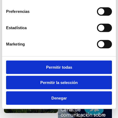
consentimiento
Riqueza Medioambiental:
Dunas con flora y fauna
protegida.
Preferencias
Certificaciones:
Estadística
Marketing
Bandera azul 2026
Permitir todas
Información de interés
Permitir la selección
Ver
Ver
Denegar
La Posidonia
más
más
Oceánica
información
información
Canal de
comunicación sobre