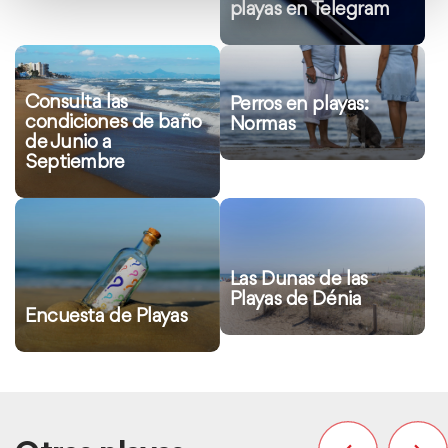
playas en Telegram
Ver
Ver
más
más
Consulta las
Perros en playas:
información
información
condiciones de baño
Normas
de Junio a
Septiembre
Ver
Ver
más
más
información
información
Las Dunas de las
Playas de Dénia
Encuesta de Playas