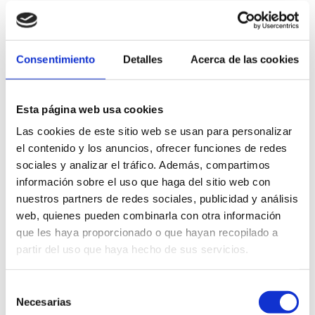
Consentimiento
Detalles
Acerca de las cookies
Esta página web usa cookies
Las cookies de este sitio web se usan para personalizar
el contenido y los anuncios, ofrecer funciones de redes
FAVORITOS
sociales y analizar el tráfico. Además, compartimos
información sobre el uso que haga del sitio web con
nuestros partners de redes sociales, publicidad y análisis
web, quienes pueden combinarla con otra información
que les haya proporcionado o que hayan recopilado a
partir del uso que haya hecho de sus servicios.
Situación:
Desde el primer regacho, junto
Rte. Fernando, al barranco de l'Alter
Selección
Extensión:
más de 3 km
Necesarias
de
Tipo:
Arena