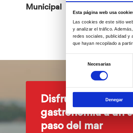
Municipal
del Cen
Esta página web usa cookie
Las cookies de este sitio we
y analizar el tráfico. Ademá
redes sociales, publicidad y
que hayan recopilado a parti
Selección
Necesarias
de
consentimiento
Disfruta de nuestr
Denegar
gastronomía a un s
paso del mar