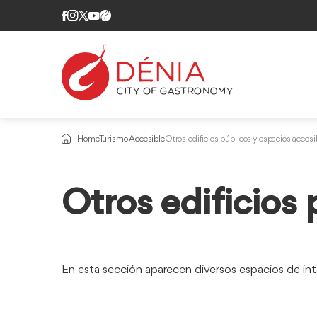
Home
Turismo Accesible
Otros edificios públicos y espacios accesi
Información
Otros edificios 
sobre
En esta sección aparecen diversos espacios de int