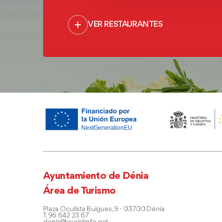
VER RESTAURANTES
Ayuntamiento de Dénia
Área de Turismo
Plaza Oculista Buigues, 9 - 03700 Dénia
T. 96 642 23 67
denia@touristinfo.net