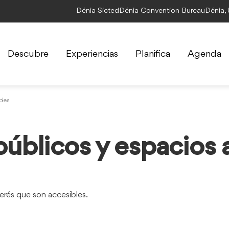
Dénia Sicted
Dénia Convention Bureau
Dénia,
Descubre
Experiencias
Planifica
Agenda
bles
públicos y espacios 
erés que son accesibles.