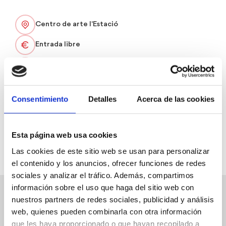
Centro de arte l'Estació
Entrada libre
De lunes a sábado de 10 a 14 i de 16 a 19h.
Domingos y festivos de 9 a 15h
Consentimiento
Detalles
Acerca de las cookies
FAVORITOS
Esta página web usa cookies
Las cookies de este sitio web se usan para personalizar
el contenido y los anuncios, ofrecer funciones de redes
sociales y analizar el tráfico. Además, compartimos
información sobre el uso que haga del sitio web con
nuestros partners de redes sociales, publicidad y análisis
Eventos relacionados
Ver
web, quienes pueden combinarla con otra información
los
que les haya proporcionado o que hayan recopilado a