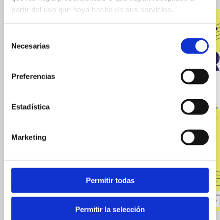
Eventos
partir del uso que haya hecho de sus servicios.
relacionados
Selección
Necesarias
de
consentimiento
Preferencias
Estadística
Marketing
Permitir todas
Permitir la selección