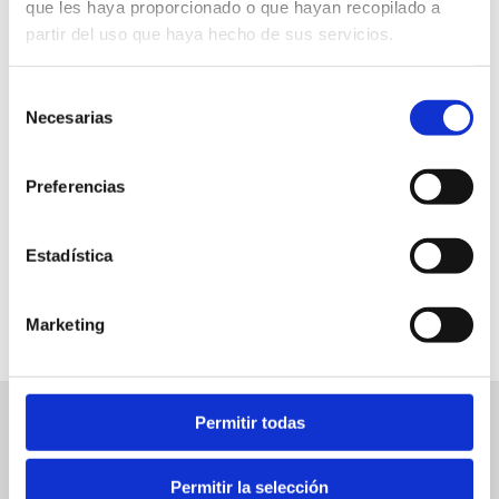
que les haya proporcionado o que hayan recopilado a
partir del uso que haya hecho de sus servicios.
Selección
Necesarias
de
consentimiento
Preferencias
Estadística
FAVORITOS
Marketing
Permitir todas
Eventos relacionados
Ver
los
Permitir la selección
Eventos