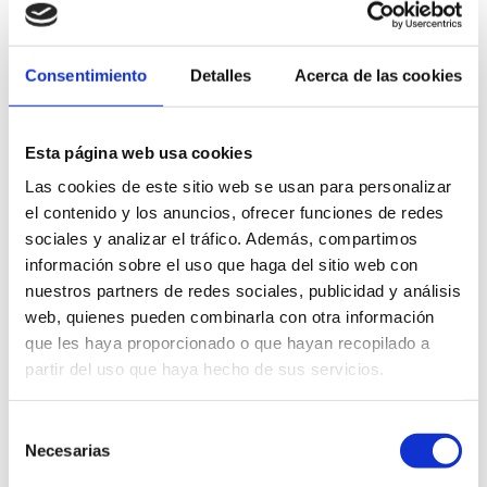
Consentimiento
Detalles
Acerca de las cookies
Esta página web usa cookies
Las cookies de este sitio web se usan para personalizar
el contenido y los anuncios, ofrecer funciones de redes
sociales y analizar el tráfico. Además, compartimos
información sobre el uso que haga del sitio web con
Teatro Auditorio
nuestros partners de redes sociales, publicidad y análisis
10 €
web, quienes pueden combinarla con otra información
que les haya proporcionado o que hayan recopilado a
20 h
partir del uso que haya hecho de sus servicios.
Selección
Necesarias
de
FAVORIS
consentimiento