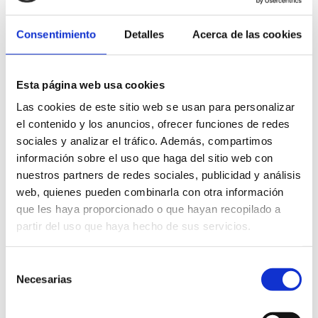
compagnie qui vous permettent de partager
Consentimiento
Detalles
Acerca de las cookies
confortablement la traversée.
Voyager en train
FGV
Esta página web usa cookies
Las cookies de este sitio web se usan para personalizar
La compagnie autorise le transport de petits animaux
el contenido y los anuncios, ofrecer funciones de redes
domestiques, à condition qu’ils voyagent dans des cages
sociales y analizar el tráfico. Además, compartimos
ou des caisses préparées à cet effet.
Règles de voyage -
información sobre el uso que haga del sitio web con
Tram Alicante
nuestros partners de redes sociales, publicidad y análisis
web, quienes pueden combinarla con otra información
+ RENFE À ALICANTE ET GANDIA
que les haya proporcionado o que hayan recopilado a
partir del uso que haya hecho de sus servicios.
Les trains RENFE ne vont pas jusqu’à Dénia. Depuis le sud,
ils vont jusqu’à Alicante et depuis le nord jusqu’à Gandía,
Selección
via le train local de Valence à Gandía.
Necesarias
de
Les chiens jusqu’à 40 kg sont admis dans les trains AVE et
consentimiento
Larga Distancia (avec réservation préalable) et les petits