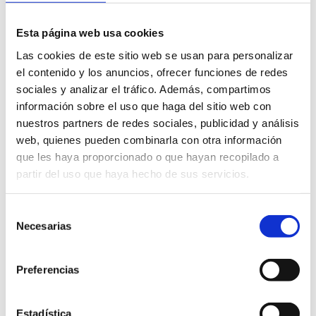
révèle une nouvelle facette de l’âme méditerranéenne de
Dénia.
Esta página web usa cookies
Las cookies de este sitio web se usan para personalizar
Que visiter
el contenido y los anuncios, ofrecer funciones de redes
sociales y analizar el tráfico. Además, compartimos
información sobre el uso que haga del sitio web con
nuestros partners de redes sociales, publicidad y análisis
web, quienes pueden combinarla con otra información
que les haya proporcionado o que hayan recopilado a
Voies monumentales
partir del uso que haya hecho de sus servicios.
Cette page rassemble une sélection d’itinéraires conçus pour
Selección
découvrir le patrimoine monumental de la ville. Grâce à des
Necesarias
de
circuits pédestres, les visiteurs peuvent se plonger dans
consentimiento
l’histoire de la ville en visitant ses espaces les plus
emblématiques, ses coins qui ont une identité propre et les
Preferencias
éléments architecturaux qui ont marqué son évolution
urbaine,
sociale et culturelle
.
Estadística