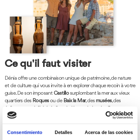
Ce qu'il faut visiter
Dénia offre une combinaison unique de patrimoine, de nature
et de culture qui vous invite à en explorer chaque recoin à votre
guise. De son imposant
Castillo
surplombant la mer aux vieux
quartiers des
Roques
ou de
Baix la Mar
, des
musées
, des
églises et une infinité de lieux à découvrir dans la ville et ses
environs.
Qu’il s’agisse de flâner le long du port ou d’apprécier
Consentimiento
Detalles
Acerca de las cookies
l’architecture traditionnelle du centre historique, chaque visite