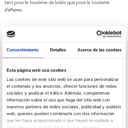
tant pour le tourisme de loisirs que pour le tourisme
d’affaires.
Consentimiento
Detalles
Acerca de las cookies
Hôtels
Esta página web usa cookies
Comment s'y rendre
Las cookies de este sitio web se usan para personalizar
el contenido y los anuncios, ofrecer funciones de redes
sociales y analizar el tráfico. Además, compartimos
información sobre el uso que haga del sitio web con
nuestros partners de redes sociales, publicidad y análisis
Se déplacer à Dénia
web, quienes pueden combinarla con otra información
que les haya proporcionado o que hayan recopilado a
partir del uso que haya hecho de sus servicios.