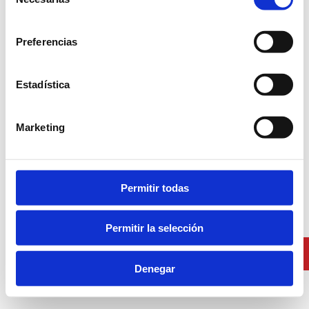
de
consentimiento
Recordar mi contraseña
Preferencias
Has
olvidado la
contraseña?
Estadística
Entrar
Marketing
Permitir todas
Permitir la selección
Denegar