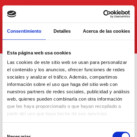
Consentimiento
Detalles
Acerca de las cookies
Esta página web usa cookies
Las cookies de este sitio web se usan para personalizar
Iniciar
Iniciar sesión
el contenido y los anuncios, ofrecer funciones de redes
sesión
sociales y analizar el tráfico. Además, compartimos
Si ya eres usuario, introduce tus datos de acceso
información sobre el uso que haga del sitio web con
nuestros partners de redes sociales, publicidad y análisis
web, quienes pueden combinarla con otra información
que les haya proporcionado o que hayan recopilado a
partir del uso que haya hecho de sus servicios.
Selección
Necesarias