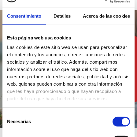
Consentimiento
Detalles
Acerca de las cookies
Esta página web usa cookies
Profitez de notre
Las cookies de este sitio web se usan para personalizar
el contenido y los anuncios, ofrecer funciones de redes
cuisine à deux pas de
sociales y analizar el tráfico. Además, compartimos
la mer
información sobre el uso que haga del sitio web con
nuestros partners de redes sociales, publicidad y análisis
web, quienes pueden combinarla con otra información
VOIR LES RESTAURANTS
que les haya proporcionado o que hayan recopilado a
partir del uso que haya hecho de sus servicios.
Selección
Necesarias
de
consentimiento