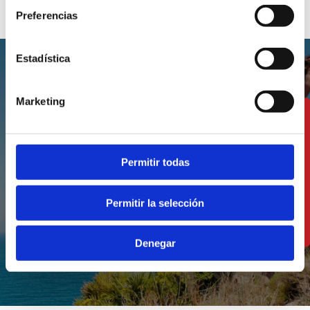
Preferencias
Estadística
Marketing
Les meilleures
expériences pour
Permitir todas
vivre Dénia
Permitir la selección
VOIR LES EXPÉRIENCES
Denegar