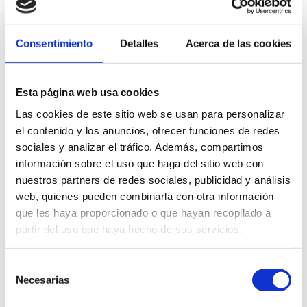
Parce qu’à Dénia, le banquet est bien plus qu’un repas : il
est saveur, émotion et célébration de la vie.
Consentimiento
Detalles
Acerca de las cookies
Esta página web usa cookies
Dénia Marriott La
Sella Golf Resort &
Las cookies de este sitio web se usan para personalizar
Boho Suites Dénia
Spa
el contenido y los anuncios, ofrecer funciones de redes
sociales y analizar el tráfico. Además, compartimos
información sobre el uso que haga del sitio web con
nuestros partners de redes sociales, publicidad y análisis
Événements El
Poblet
Les Rotes
web, quienes pueden combinarla con otra información
que les haya proporcionado o que hayan recopilado a
partir del uso que haya hecho de sus servicios.
Club nautique royal
Nou Romà
de Dénia
Selección
Necesarias
de
consentimiento