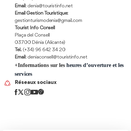
Email
: denia@touristinfo.net
Email Gestion Touristique:
gestionturismodenia@gmail.com
Tourist Info Consell
Plaça del Consell
03700 Dénia (Alicante)
Tel.
(+34) 96 642 34 20
Email
: deniaconsell@touristinfo.net
+Informations sur les
heures d’ouverture et les
services
Réseaux
Réseaux sociaux
sociaux