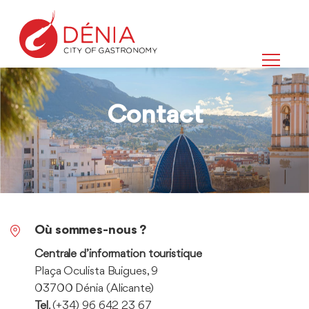
Contact
Où
Où sommes-nous ?
sommes-
Centrale d’information touristique
nous
Plaça Oculista Buigues, 9
?
03700 Dénia (Alicante)
Tel
. (+34) 96 642 23 67