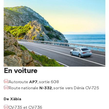
En voiture
Autoroute
AP7
, sortie 608
Route nationale
N-332
, sortie vers Dénia CV-725
De Xàbia
CV-735 et CV-736