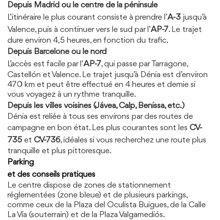
Depuis Madrid ou le centre de la péninsule
L’itinéraire le plus courant consiste à prendre l’
A-3
jusqu’à
Valence, puis à continuer vers le sud par l’
AP-7
. Le trajet
dure environ 4,5 heures, en fonction du trafic.
Depuis Barcelone ou le nord
L’accès est facile par l’
AP-7
, qui passe par Tarragone,
Castellón et Valence. Le trajet jusqu’à Dénia est d’environ
470 km et peut être effectué en 4 heures et demie si
vous voyagez à un rythme tranquille.
Depuis les villes voisines (Jávea, Calp, Benissa, etc.)
Dénia est reliée à tous ses environs par des routes de
campagne en bon état. Les plus courantes sont les
CV-
735
et
CV-736
, idéales si vous recherchez une route plus
tranquille et plus pittoresque.
Parking
et des conseils pratiques
Le centre dispose de zones de stationnement
réglementées (zone bleue) et de plusieurs parkings,
comme ceux de la Plaza del Oculista Buigues, de la Calle
La Vía (souterrain) et de la Plaza Valgamediós.