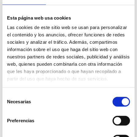
La gare routière de Dénia est située à
C/Mestre José
Monjo Ferrer
.
Esta página web usa cookies
ALSA
propose des liaisons entre Dénia et les
Las cookies de este sitio web se usan para personalizar
principales villes espagnoles.
el contenido y los anuncios, ofrecer funciones de redes
Autocares Carrió
propose des liaisons entre
sociales y analizar el tráfico. Además, compartimos
Dénia et les municipalités de la région de Marina
información sobre el uso que haga del sitio web con
Alta. Il est également relié au centre commercial
nuestros partners de redes sociales, publicidad y análisis
Portal de la Marina.
web, quienes pueden combinarla con otra información
Autobuses Esteve
relie Dénia à La Vall de Laguar,
que les haya proporcionado o que hayan recopilado a
Pedreguer et Benidoleig.
partir del uso que haya hecho de sus servicios.
Dénia est bien desservie par les bus de
Valence
et
Selección
d’
Alicante
. La compagnie
ALSA
assure des liaisons
Necesarias
de
régulières depuis ces deux villes, avec plusieurs services
consentimiento
quotidiens et une durée approximative de 1 h 30 à 2
Preferencias
heures, selon le point de départ.
Des bus desservent également d’autres villes voisines