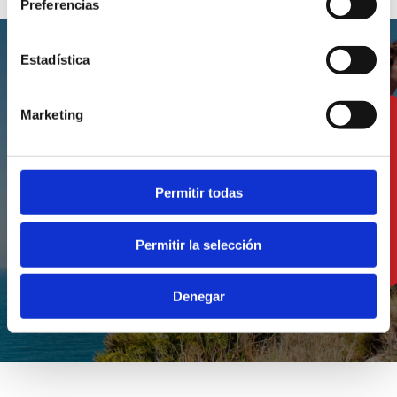
Preferencias
Estadística
Marketing
Les meilleures
expériences pour
vivre Dénia
Permitir todas
Permitir la selección
VOIR LES EXPÉRIENCES
Denegar