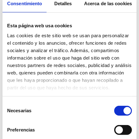
éléments
Consentimiento
Detalles
Acerca de las cookies
de
Autres
espaces
Esta página web usa cookies
Las cookies de este sitio web se usan para personalizar
el contenido y los anuncios, ofrecer funciones de redes
sociales y analizar el tráfico. Además, compartimos
información sobre el uso que haga del sitio web con
nuestros partners de redes sociales, publicidad y análisis
web, quienes pueden combinarla con otra información
que les haya proporcionado o que hayan recopilado a
partir del uso que haya hecho de sus servicios.
CASA DE LA PARAULA (Estación
Marítima Baleària Port)
Selección
Necesarias
de
consentimiento
Preferencias