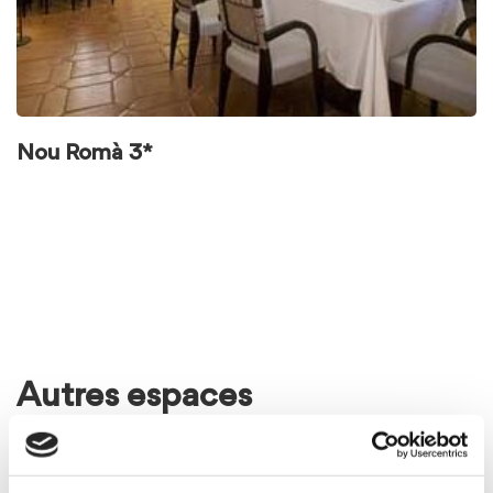
Nou Romà 3*
Autres espaces
Voir
les