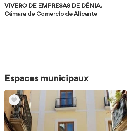
VIVERO DE EMPRESAS DE DÉNIA.
Cámara de Comercio de Alicante
Espaces municipaux
Voir
les
éléments
de
Espaces
municipaux