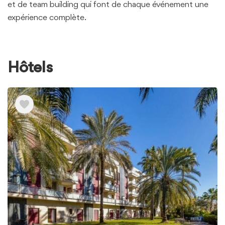
et de team building qui font de chaque événement une
expérience complète.
Hôtels
Voir
les
éléments
de
Hôtels