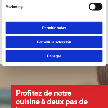
5. Mise à jour de la politique en matière
Marketing
de cookies
La mairie de Dénia peut mettre à jour la présente politique
de cookies à tout moment. Les modifications seront
Permitir todas
publiées sur cette page et entreront en vigueur au
moment de leur publication.
Permitir la selección
Dernière mise à jour : octobre 2025.
Denegar
Profitez de notre
cuisine à deux pas de