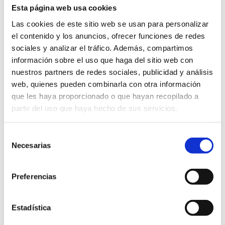
Le consentement peut être retiré à tout moment en
Esta página web usa cookies
retournant au Centre de préférence pour les cookies,
Las cookies de este sitio web se usan para personalizar
disponible au bas du site web.
el contenido y los anuncios, ofrecer funciones de redes
sociales y analizar el tráfico. Además, compartimos
4. Comment supprimer ou bloquer les
información sobre el uso que haga del sitio web con
nuestros partners de redes sociales, publicidad y análisis
cookies
web, quienes pueden combinarla con otra información
que les haya proporcionado o que hayan recopilado a
Les utilisateurs peuvent autoriser, bloquer ou supprimer les
partir del uso que haya hecho de sus servicios.
cookies installés sur leur appareil en configurant les
options de leur navigateur. Vous trouverez ci-dessous des
Selección
liens vers des informations sur la manière de procéder dans
Necesarias
de
les principaux navigateurs :
consentimiento
Google Chrome
Preferencias
Mozilla Firefox
Microsoft Edge
Safari
Estadística