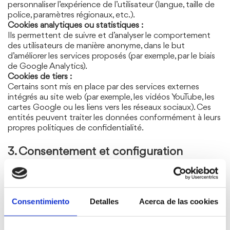
personnaliser l’expérience de l’utilisateur (langue, taille de
police, paramètres régionaux, etc.).
Cookies analytiques ou statistiques :
Ils permettent de suivre et d’analyser le comportement
des utilisateurs de manière anonyme, dans le but
d’améliorer les services proposés (par exemple, par le biais
de Google Analytics).
Cookies de tiers :
Certains sont mis en place par des services externes
intégrés au site web (par exemple, les vidéos YouTube, les
cartes Google ou les liens vers les réseaux sociaux). Ces
entités peuvent traiter les données conformément à leurs
propres politiques de confidentialité.
3. Consentement et configuration
Lorsque l’utilisateur accède pour la première fois au site
web, une bannière d’information s’affiche et lui permet
Consentimiento
Detalles
Acerca de las cookies
d’accepter, de refuser ou de configurer les cookies selon
ses préférences.