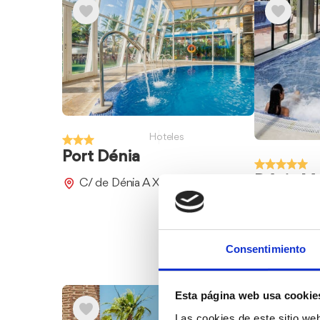
Hoteles
Port Dénia
Dénia Ma
C/ de Dénia A Xábia, 48
Golf Res
Alquería 
Jesús Po
Consentimiento
Esta página web usa cookie
Las cookies de este sitio we