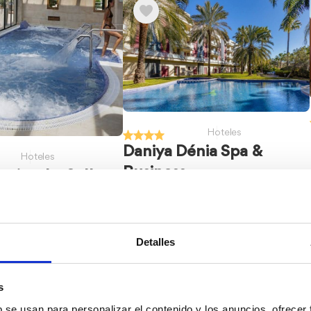
Hoteles
Daniya Dénia Spa &
Hoteles
Business
rriott La Sella
ort & Spa
C/ Sardina, 11
de Ferrando s/n (03749
bre)
Detalles
s
b se usan para personalizar el contenido y los anuncios, ofrecer