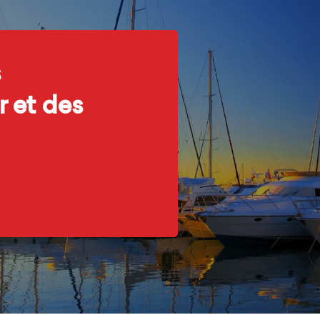
s
 et des