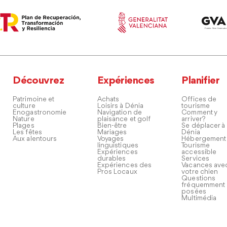
Découvrez
Expériences
Planifier
Patrimoine et
Achats
Offices de
culture
Loisirs à Dénia
tourisme
Enogastronomie
Navigation de
Comment y
Nature
plaisance et golf
arriver?
Plages
Bien-être
Se déplacer à
Les fêtes
Mariages
Dénia
Aux alentours
Voyages
Hébergement
linguistiques
Tourisme
Expériences
accessible
durables
Services
Expériences des
Vacances ave
Pros Locaux
votre chien
Questions
fréquemment
posées
Multimédia