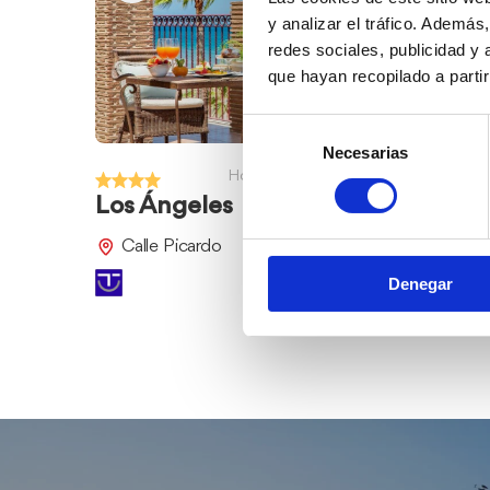
y analizar el tráfico. Ademá
redes sociales, publicidad y
que hayan recopilado a parti
Selección
Necesarias
de
Hoteles
consentimiento
Los Ángeles
Palau Ve
Calle Picardo
Carretera
Denegar