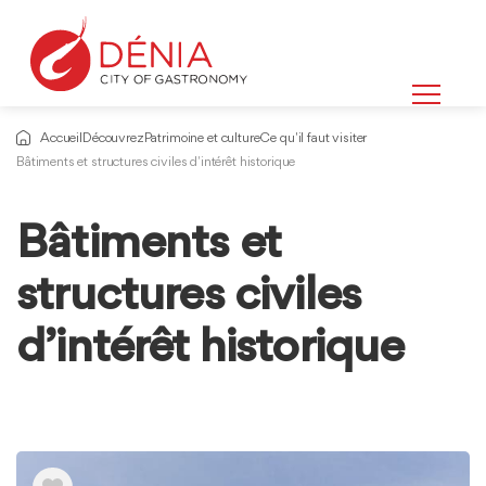
Accueil
Découvrez
Patrimoine et culture
Ce qu'il faut visiter
Bâtiments et structures civiles d'intérêt historique
Bâtiments et
Informations
sur
structures civiles
d’intérêt historique