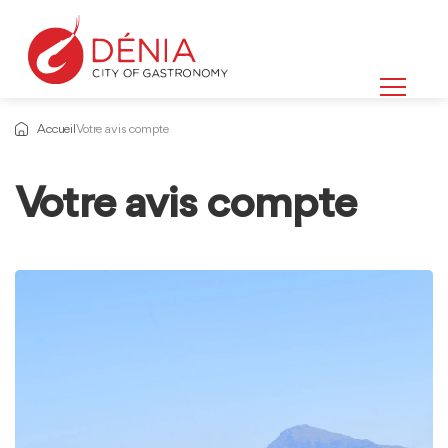
Accueil
Votre avis compte
Votre avis compte
Informations
sur