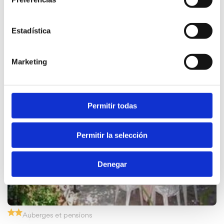
Auberges et pensions
Pensión Café Soles
Estadística
C/ Assagador de la Marjal, 13B
Marketing
Permitir todas
Permitir la selección
Denegar
Auberges et pensions