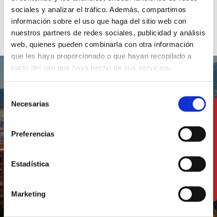
Clôture : clôture métallique périphérique.
sociales y analizar el tráfico. Además, compartimos
información sobre el uso que haga del sitio web con
nuestros partners de redes sociales, publicidad y análisis
web, quienes pueden combinarla con otra información
que les haya proporcionado o que hayan recopilado a
partir del uso que haya hecho de sus servicios.
Selección
Necesarias
de
Un territoire où
consentimiento
tradition et modernité
Preferencias
vont de pair
Estadística
DÉCOUVREZ LA RÉGION
Marketing