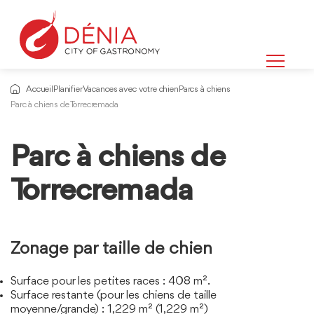
Accueil
Planifier
Vacances avec votre chien
Parcs à chiens
Parc à chiens de Torrecremada
Parc à chiens de
Informations
sur
Torrecremada
Zonage par taille de chien
Surface pour les petites races : 408 m².
Surface restante (pour les chiens de taille
moyenne/grande) : 1,229 m² (1,229 m²)