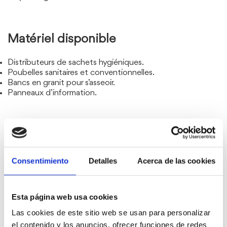
Matériel disponible
Distributeurs de sachets hygiéniques.
Poubelles sanitaires et conventionnelles.
Bancs en granit pour s’asseoir.
Panneaux d’information.
Adresse / localisation : Avenida del Mestre
Monjo, à l’angle de la Plaza Ricardo Ortega.
Consentimiento
Detalles
Acerca de las cookies
Heures d’ouverture : Tous les jours de 8h00 à
23h00
Esta página web usa cookies
Surface totale : environ 1 637 m².
Las cookies de este sitio web se usan para personalizar
Type de sol : Sable de Zahorra et d’albero.
el contenido y los anuncios, ofrecer funciones de redes