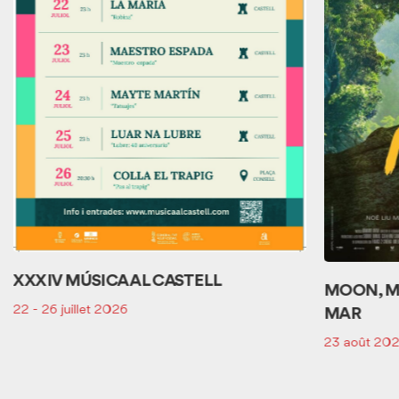
XXXIV MÚSICA AL CASTELL
MOON, M
22 - 26 juillet 2026
MAR
23 août 20