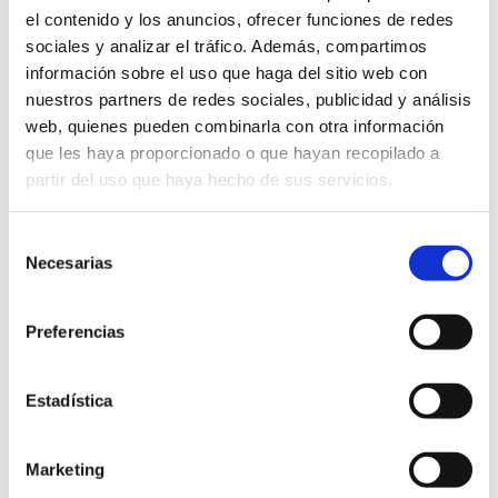
Danse
el contenido y los anuncios, ofrecer funciones de redes
sociales y analizar el tráfico. Además, compartimos
información sobre el uso que haga del sitio web con
nuestros partners de redes sociales, publicidad y análisis
web, quienes pueden combinarla con otra información
que les haya proporcionado o que hayan recopilado a
partir del uso que haya hecho de sus servicios.
Selección
Necesarias
de
consentimiento
Preferencias
Plaça del Consell
Entrée gratuite
Estadística
22 h / 21 h
Marketing