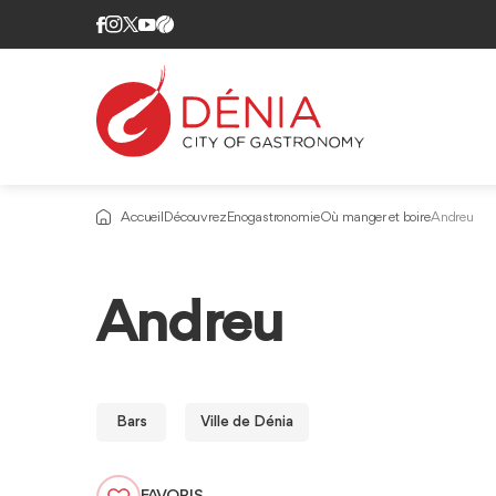
Accueil
Découvrez
Enogastronomie
Où manger et boire
Andreu
Andreu
Bars
Ville de Dénia