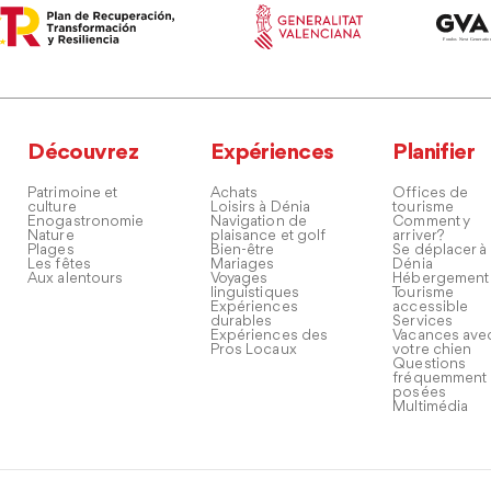
Découvrez
Expériences
Planifier
Patrimoine et
Achats
Offices de
culture
Loisirs à Dénia
tourisme
Enogastronomie
Navigation de
Comment y
Nature
plaisance et golf
arriver?
Plages
Bien-être
Se déplacer à
Les fêtes
Mariages
Dénia
Aux alentours
Voyages
Hébergement
linguistiques
Tourisme
Expériences
accessible
durables
Services
Expériences des
Vacances ave
Pros Locaux
votre chien
Questions
fréquemment
posées
Multimédia