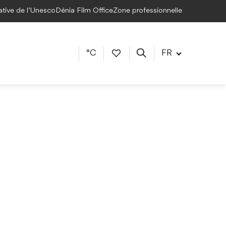
éative de l’Unesco
Dénia Film Office
Zone professionnelle
°C
FR