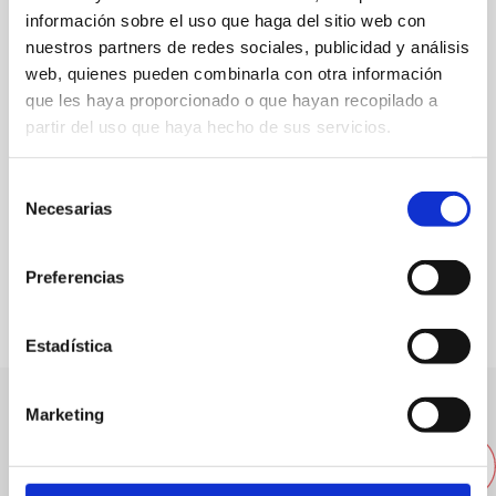
Crta. las Marinas, km. 3. Urb. Las Brisas.
información sobre el uso que haga del sitio web con
nuestros partners de redes sociales, publicidad y análisis
96 578 27 77
web, quienes pueden combinarla con otra información
que les haya proporcionado o que hayan recopilado a
Spécialité:
Poissons et fruits de mer du marché aux
partir del uso que haya hecho de sus servicios.
poissons de Dénia. Plats de riz.
Capacité:
335
Selección
Necesarias
de
consentimiento
FAVORIS
Preferencias
Estadística
Marketing
Autres restaurants à proximité