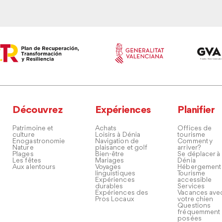
Découvrez
Expériences
Planifier
Patrimoine et
Achats
Offices de
culture
Loisirs à Dénia
tourisme
Enogastronomie
Navigation de
Comment y
Nature
plaisance et golf
arriver?
Plages
Bien-être
Se déplacer à
Les fêtes
Mariages
Dénia
Aux alentours
Voyages
Hébergement
linguistiques
Tourisme
Expériences
accessible
durables
Services
Expériences des
Vacances ave
Pros Locaux
votre chien
Questions
fréquemment
posées