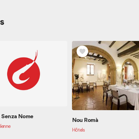
s
a Senza Nome
Nou Romà
lienne
Hôtels