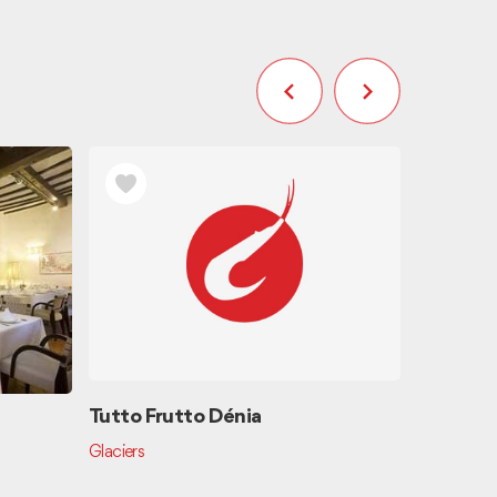
Tutto Frutto Dénia
FGV-TRA
Glaciers