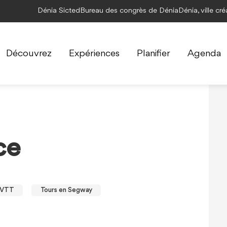
Dénia Sicted
Bureau des congrès de Dénia
Dénia, ville cr
Découvrez
Expériences
Planifier
Agenda
ce
t VTT
Tours en Segway