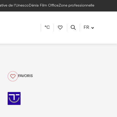
éative de l’Unesco
Dénia Film Office
Zone professionnelle
°C
FR
FAVORIS