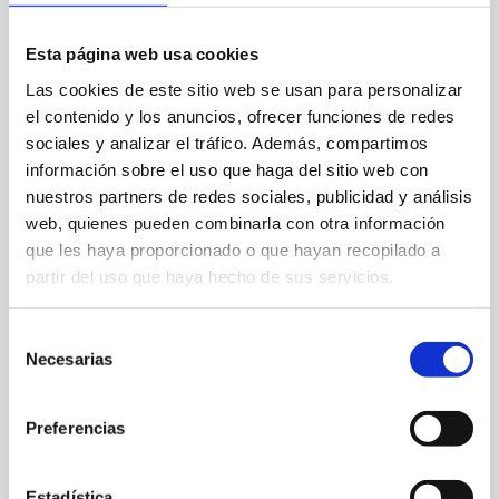
Esta página web usa cookies
Las cookies de este sitio web se usan para personalizar
el contenido y los anuncios, ofrecer funciones de redes
sociales y analizar el tráfico. Además, compartimos
información sobre el uso que haga del sitio web con
nuestros partners de redes sociales, publicidad y análisis
Partida Madrigueres Sud, 50 B
web, quienes pueden combinarla con otra información
que les haya proporcionado o que hayan recopilado a
900130014
partir del uso que haya hecho de sus servicios.
busdenia@sagales.com
Selección
Web
Necesarias
de
consentimiento
Preferencias
FAVORIS
Estadística