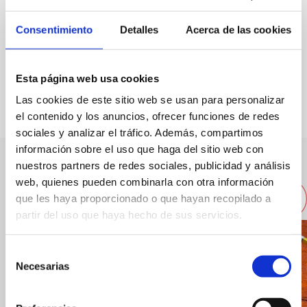
Spécialité:
Cuisine créative
Consentimiento
Detalles
Acerca de las cookies
FAVORIS
Esta página web usa cookies
Las cookies de este sitio web se usan para personalizar
el contenido y los anuncios, ofrecer funciones de redes
sociales y analizar el tráfico. Además, compartimos
información sobre el uso que haga del sitio web con
nuestros partners de redes sociales, publicidad y análisis
Autres restaurants à proximité
web, quienes pueden combinarla con otra información
que les haya proporcionado o que hayan recopilado a
partir del uso que haya hecho de sus servicios.
Selección
Necesarias
de
consentimiento