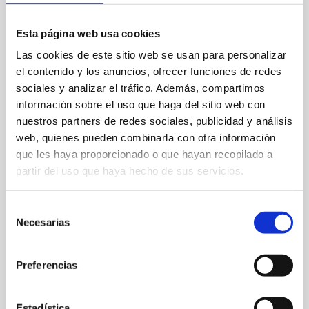
Esta página web usa cookies
Las cookies de este sitio web se usan para personalizar
el contenido y los anuncios, ofrecer funciones de redes
sociales y analizar el tráfico. Además, compartimos
Camí Vell de Gandia, km1
información sobre el uso que haga del sitio web con
nuestros partners de redes sociales, publicidad y análisis
601 60 12 53
web, quienes pueden combinarla con otra información
que les haya proporcionado o que hayan recopilado a
pontsec@outlook.com
partir del uso que haya hecho de sus servicios.
Web
Selección
Lien Bancalet
Necesarias
de
consentimiento
Preferencias
FAVORIS
Estadística