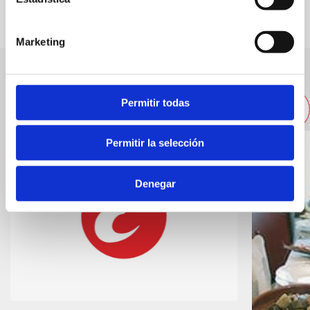
Marketing
Autres restaurants à proximité
Permitir todas
Permitir la selección
Denegar