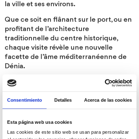
la ville et ses environs.
Que ce soit en flânant sur le port, ou en
profitant de l’architecture
traditionnelle du centre historique,
chaque visite révèle une nouvelle
facette de l’âme méditerranéenne de
Dénia.
Consentimiento
Detalles
Acerca de las cookies
A visiter :
Monuments,
bâtiments et zones
accessibles
Esta página web usa cookies
Itinéraires
Las cookies de este sitio web se usan para personalizar
monumentaux