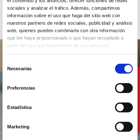
el contenido y los anuncios, ofrecer funciones de redes
accessibles
sociales y analizar el tráfico. Además, compartimos
información sobre el uso que haga del sitio web con
nuestros partners de redes sociales, publicidad y análisis
web, quienes pueden combinarla con otra información
que les haya proporcionado o que hayan recopilado a
partir del uso que haya hecho de sus servicios.
Selección
Necesarias
de
Profitez de notre
consentimiento
cuisine à deux pas de
Preferencias
la mer
Estadística
VOIR LES RESTAURANTS
Marketing