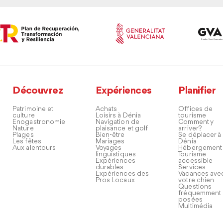
Découvrez
Expériences
Planifier
Patrimoine et
Achats
Offices de
culture
Loisirs à Dénia
tourisme
Enogastronomie
Navigation de
Comment y
Nature
plaisance et golf
arriver?
Plages
Bien-être
Se déplacer à
Les fêtes
Mariages
Dénia
Aux alentours
Voyages
Hébergement
linguistiques
Tourisme
Expériences
accessible
durables
Services
Expériences des
Vacances ave
Pros Locaux
votre chien
Questions
fréquemment
posées
Multimédia