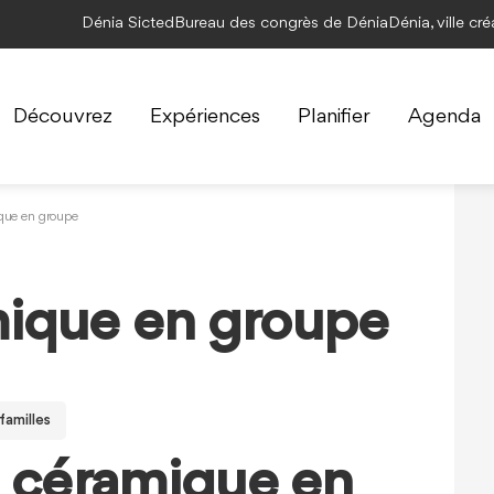
Dénia Sicted
Bureau des congrès de Dénia
Dénia, ville cr
Découvrez
Expériences
Planifier
Agenda
ique en groupe
mique en groupe
 familles
 céramique en