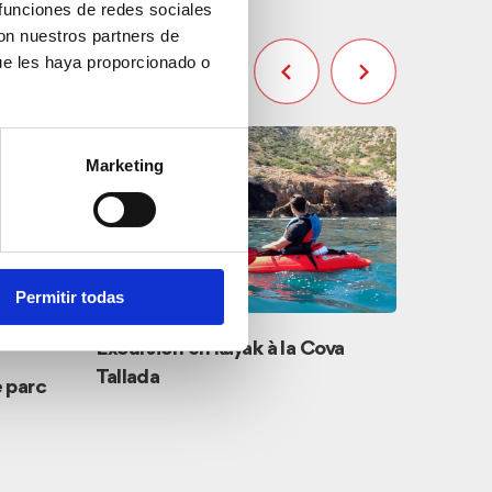
 funciones de redes sociales
con nuestros partners de
ue les haya proporcionado o
Marketing
Permitir todas
Excursion en kayak à la Cova
Tallada
e parc
Excursi
Nao