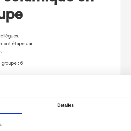
upe
collègues.
ement étape par
.
u groupe : 6
Detalles
s