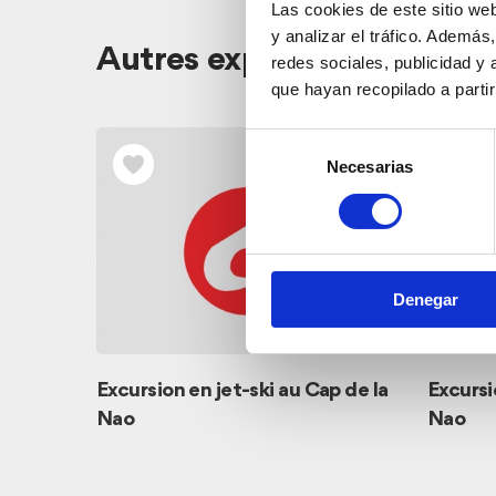
Las cookies de este sitio we
y analizar el tráfico. Ademá
Autres expériences
redes sociales, publicidad y
que hayan recopilado a parti
Selección
Necesarias
de
consentimiento
Denegar
va
Excursion en jet-ski au Cap de la
Excursi
Nao
Nao