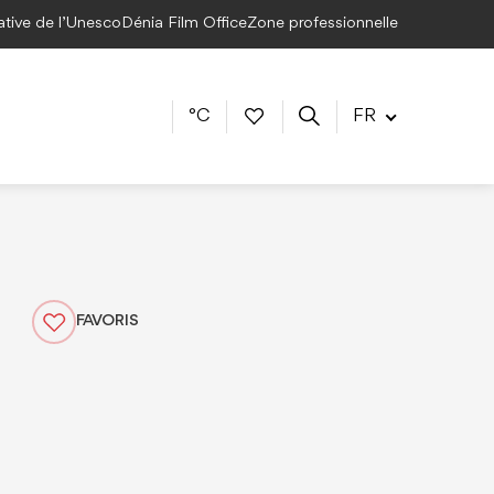
éative de l’Unesco
Dénia Film Office
Zone professionnelle
°C
FR
FAVORIS