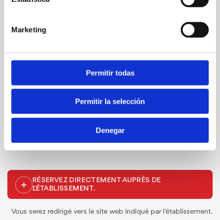
Marketing
Fun & Quads
C/ Consolat del Mar, 13 A
647 753 419 - 96 578 72 28
Permitir todas
denia@funquads.com
Permitir la selección
www.funquads.com
Prix: 40 € par personne
Denegar
RÉSERVEZ DIRECTEMENT AUPRÈS DE
L'ÉTABLISSEMENT.
Vous serez redirigé vers le site web indiqué par l'établissement.