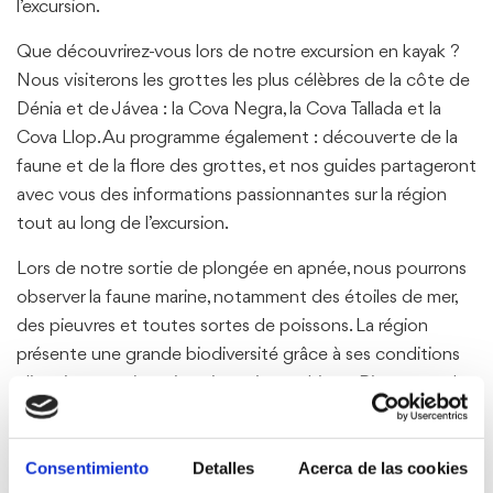
l’excursion.
Que découvrirez-vous lors de notre excursion en kayak ?
Nous visiterons les grottes les plus célèbres de la côte de
Dénia et de Jávea : la Cova Negra, la Cova Tallada et la
Cova Llop. Au programme également : découverte de la
faune et de la flore des grottes, et nos guides partageront
avec vous des informations passionnantes sur la région
tout au long de l’excursion.
Lors de notre sortie de plongée en apnée, nous pourrons
observer la faune marine, notamment des étoiles de mer,
des pieuvres et toutes sortes de poissons. La région
présente une grande biodiversité grâce à ses conditions
climatiques et à sa situation géographique. Bien entendu,
la chaîne alimentaire doit être préservée ; aussi, lors de
notre sortie de plongée, nous devrons prendre toutes les
Consentimiento
Detalles
Acerca de las cookies
précautions nécessaires afin de ne pas impacter