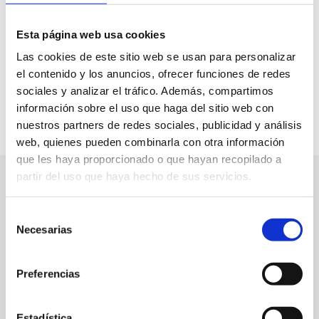
l’environnement.
Si vous souhaitez vivre une aventure authentique et
Esta página web usa cookies
pratiquer une activité différente pendant vos vacances ou
Las cookies de este sitio web se usan para personalizar
votre temps libre, rendez-vous à notre base située au
el contenido y los anuncios, ofrecer funciones de redes
Puerto Deportivo El Portet à Denia et embarquez sur un
sociales y analizar el tráfico. Además, compartimos
kayak.
información sobre el uso que haga del sitio web con
nuestros partners de redes sociales, publicidad y análisis
web, quienes pueden combinarla con otra información
que les haya proporcionado o que hayan recopilado a
partir del uso que haya hecho de sus servicios.
Selección
Necesarias
de
consentimiento
Preferencias
Estadística