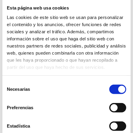
marines et des portions de littoral sauvage
non
Esta página web usa cookies
fréquentées par les itinéraires classiques.
Las cookies de este sitio web se usan para personalizar
el contenido y los anuncios, ofrecer funciones de redes
Opportunité de
perfectionner les techniques
sociales y analizar el tráfico. Además, compartimos
avancées de kayak en coque fermée
.
información sobre el uso que haga del sitio web con
Naviguer à travers certains des paysages les plus
nuestros partners de redes sociales, publicidad y análisis
web, quienes pueden combinarla con otra información
époustouflants de la
côte
méditerranéenne
.
que les haya proporcionado o que hayan recopilado a
Possibilité de faire de
la plongée en apnée dans les
partir del uso que haya hecho de sus servicios.
eaux cristallines
de la
réserve marine de Cabo de
San Antonio
et de profiter du cadre naturel.
Selección
Necesarias
de
Accompagnement par des guides de kayak de mer
consentimiento
experts
et certifiés
qui garantissent sécurité,
Preferencias
apprentissage et une expérience de qualité.
Vivez une
aventure unique en kayak de mer sur la
Estadística
Costa Blanca
, idéale pour ceux qui souhaitent allier