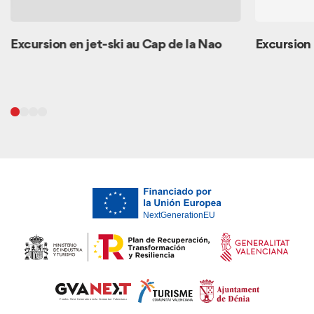
Excursion en jet-ski au Cap de la Nao
Excursion 