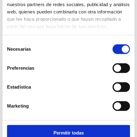
nuestros partners de redes sociales, publicidad y análisis
web, quienes pueden combinarla con otra información
Situation:
De l'accès de la jetée sud jusqu'au
que les haya proporcionado o que hayan recopilado a
ravin de L'Emboixar (digue situé au bout de la
partir del uso que haya hecho de sus servicios.
promenade)
Étendue:
1,2 km
Selección
Tipo:
Sable
Necesarias
de
Richesse environnementale :
il fait partie de la
consentimiento
réserve naturelle des fonds marins de Cabo de San
Antonio et abrite des prairies de posidonies
Preferencias
(posidonia oceanica).
Certifications:
Estadística
Marketing
Drapeau bleu 2026
Permitir todas