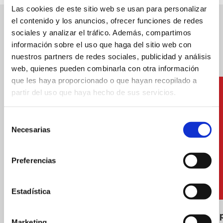
Las cookies de este sitio web se usan para personalizar
el contenido y los anuncios, ofrecer funciones de redes
Autres services
sociales y analizar el tráfico. Además, compartimos
información sobre el uso que haga del sitio web con
nuestros partners de redes sociales, publicidad y análisis
web, quienes pueden combinarla con otra información
que les haya proporcionado o que hayan recopilado a
partir del uso que haya hecho de sus servicios.
Selección
Necesarias
de
consentimiento
Preferencias
Estadística
Installations de volley-plage
Douches p
Marketing