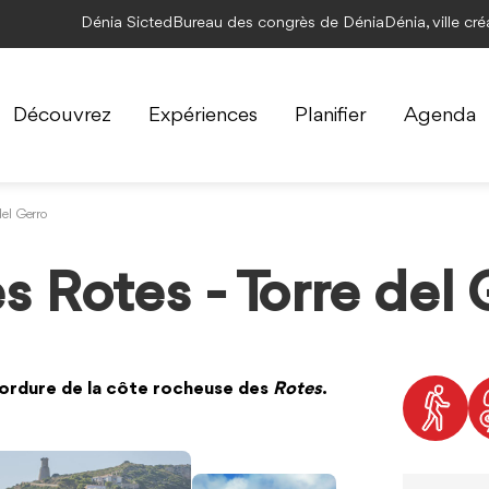
Dénia Sicted
Bureau des congrès de Dénia
Dénia, ville cr
Découvrez
Expériences
Planifier
Agenda
del Gerro
s Rotes - Torre del
ordure de la côte rocheuse des
Rotes
.