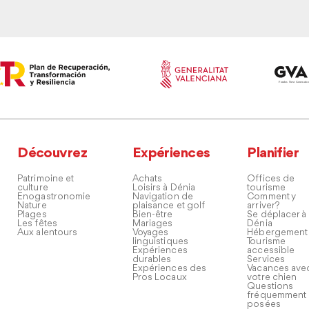
Découvrez
Expériences
Planifier
Patrimoine et
Achats
Offices de
culture
Loisirs à Dénia
tourisme
Enogastronomie
Navigation de
Comment y
Nature
plaisance et golf
arriver?
Plages
Bien-être
Se déplacer à
Les fêtes
Mariages
Dénia
Aux alentours
Voyages
Hébergement
linguistiques
Tourisme
Expériences
accessible
durables
Services
Expériences des
Vacances ave
Pros Locaux
votre chien
Questions
fréquemment
posées