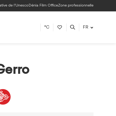
éative de l’Unesco
Dénia Film Office
Zone professionnelle
°C
FR
 Gerro