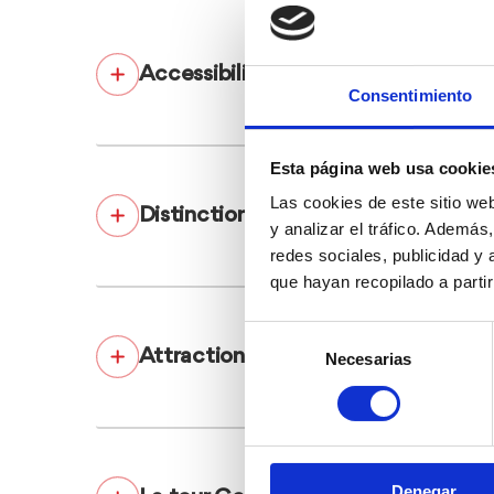
Accessibilité
Consentimiento
Esta página web usa cookie
Las cookies de este sitio we
Distinction «Sentier Bleu»
y analizar el tráfico. Ademá
redes sociales, publicidad y
que hayan recopilado a parti
Selección
Attractions
Necesarias
de
consentimiento
Denegar