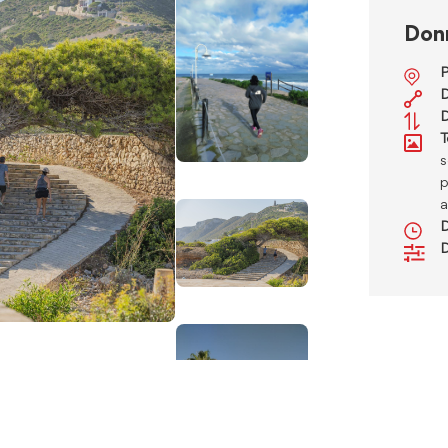
Donn
P
D
D
T
s
p
a
D
D