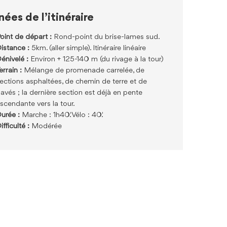
ées de l’itinéraire
oint de départ :
Rond-point du brise-lames sud.
istance :
5km. (aller simple). Itinéraire linéaire
énivelé :
Environ + 125-140 m (du rivage à la tour)
errain :
Mélange de promenade carrelée, de
ections asphaltées, de chemin de terre et de
avés ; la dernière section est déjà en pente
scendante vers la tour.
urée :
Marche : 1h40'. Vélo : 40'.
ifficulté :
Modérée