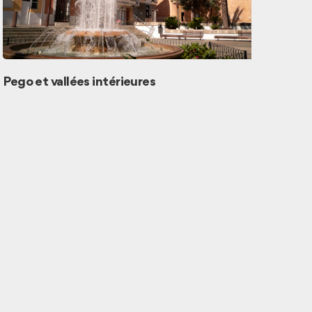
La Va
Pego et vallées intérieures